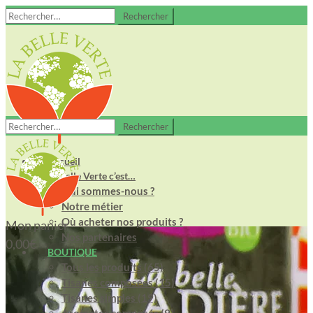
Rechercher :
Rechercher :
Accueil
La Belle Verte c’est…
Qui sommes-nous ?
Notre métier
Où acheter nos produits ?
Mon panier
Nos partenaires
0,00
€
BOUTIQUE
Tous les produits (65)
Tisanes composées (15)
Tisanes simples (19)