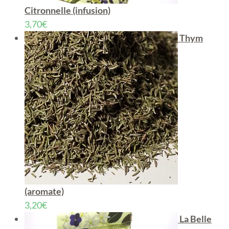
Citronnelle (infusion)
3,70
€
Thym
(aromate)
3,20
€
La Belle