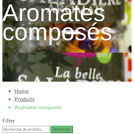
Aromates composés (9)
Aromates
Aromates simples (18)
Sels aux herbes (4)
Mon compte
composés
Contact
Mon panier
0,00
€
Home
Produits
Aromates composés
Filter
Recherche
Recherche