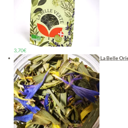
3,70
€
La Belle Ori