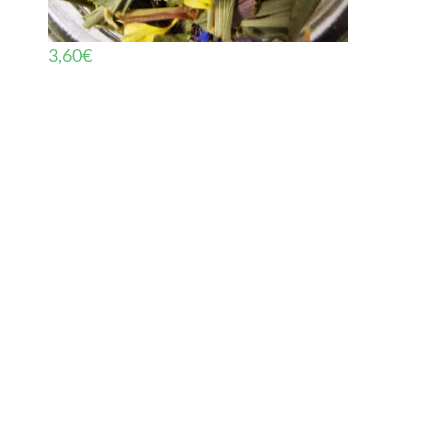
3,60
€