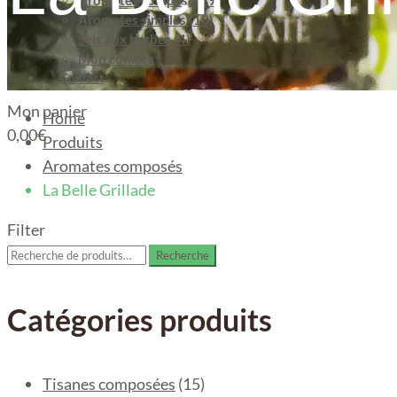
Aromates composés (9)
Aromates simples (18)
Sels aux herbes (4)
Mon compte
Contact
Mon panier
Home
0,00
€
Produits
Aromates composés
La Belle Grillade
Filter
Recherche
Recherche
pour :
Catégories produits
Tisanes composées
(15)