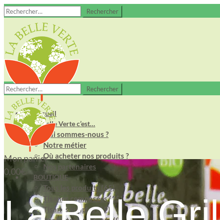
Rechercher :
Rechercher :
Accueil
La Belle Verte c’est…
Qui sommes-nous ?
Notre métier
Où acheter nos produits ?
Mon panier
Nos partenaires
0,00
€
BOUTIQUE
Tous les produits (65)
La Belle Gri
Tisanes composées (15)
Tisanes simples (19)