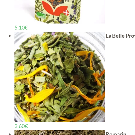
5,10
€
La Belle Pr
3,60
€
Romarin