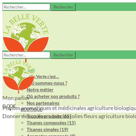
Rechercher :
Rechercher :
Accueil
La Belle Verte c’est…
Qui sommes-nous ?
Notre métier
Où acheter nos produits ?
Mon panier
Nos partenaires
0,00
€
Plantes aromatiques et médicinales
agriculture biologiq
BOUTIQUE
Donner des couleurs avec de jolies fleurs
agriculture bio
Tous les produits (65)
Tisanes composées (15)
Tisanes simples (19)