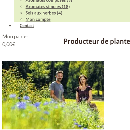
Aromates composés (9)
Aromates simples (18)
Sels aux herbes (4)
Mon compte
Contact
Mon panier
Producteur de plante
0,00
€