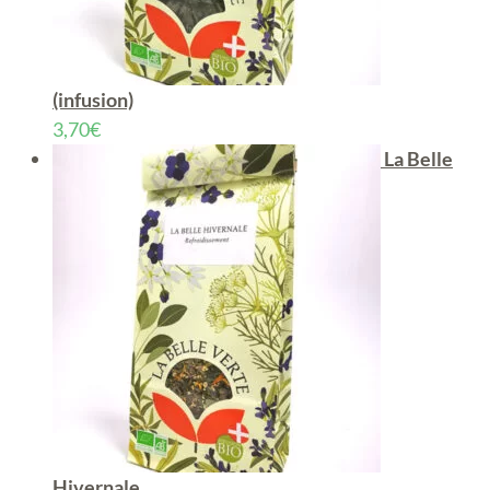
(infusion)
3,70
€
La Belle
Hivernale