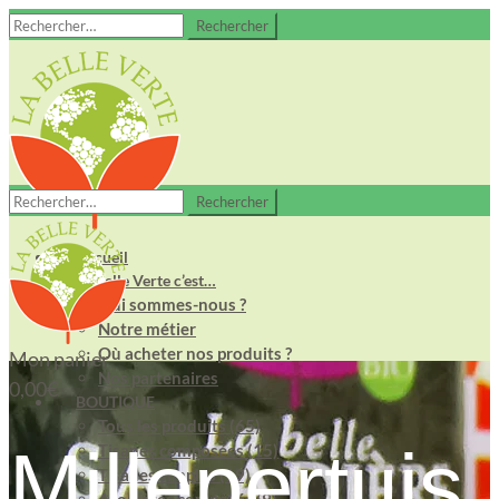
Rechercher :
Rechercher :
Accueil
La Belle Verte c’est…
Qui sommes-nous ?
Notre métier
Où acheter nos produits ?
Mon panier
Nos partenaires
0,00
€
BOUTIQUE
Tous les produits (65)
Millepertuis
Tisanes composées (15)
Tisanes simples (19)