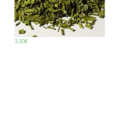
3,20
€