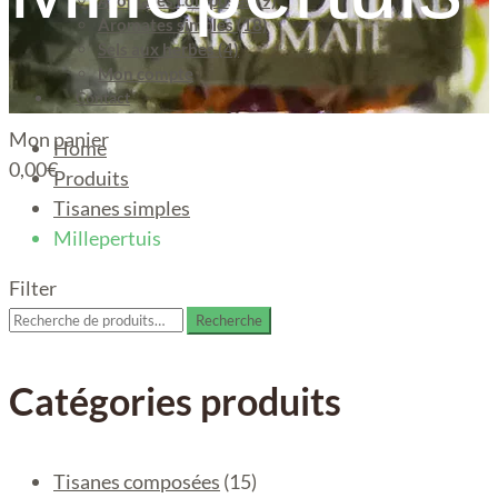
Aromates composés (9)
Aromates simples (18)
Sels aux herbes (4)
Mon compte
Contact
Mon panier
Home
0,00
€
Produits
Tisanes simples
Millepertuis
Filter
Recherche
Recherche
pour :
Catégories produits
Tisanes composées
(15)