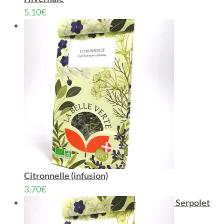
5,10
€
Citronnelle (infusion)
3,70
€
Serpolet