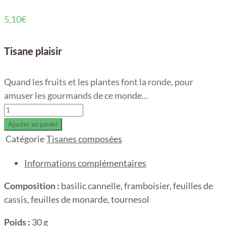
5,10
€
Tisane plaisir
Quand les fruits et les plantes font la ronde, pour
amuser les gourmands de ce monde…
La
Belle
Ajouter au panier
Fruitée
Catégorie
Tisanes composées
quantity
Informations complémentaires
Composition :
basilic cannelle, framboisier, feuilles de
cassis, feuilles de monarde, tournesol
Poids :
30 g