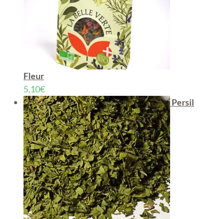
Fleur
5,10
€
Persil