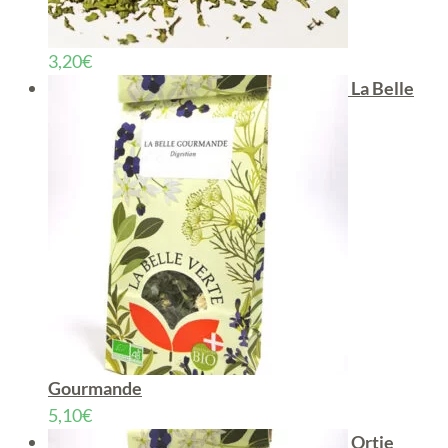
3,20
€
La Belle
Gourmande
5,10
€
Ortie