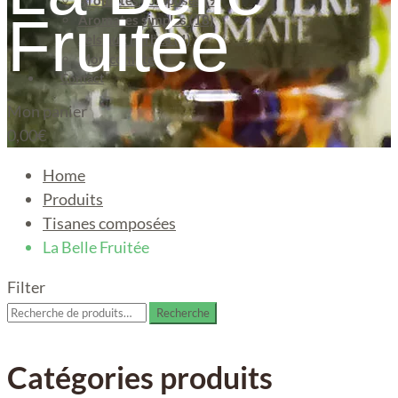
Aromates composés (9)
Fruitée
Aromates simples (18)
Sels aux herbes (4)
Mon compte
Contact
Mon panier
0,00
€
Home
Produits
Tisanes composées
La Belle Fruitée
Filter
Recherche
Recherche
pour :
Catégories produits