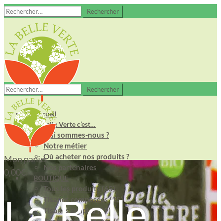
Rechercher :
Rechercher :
Accueil
La Belle Verte c’est…
Qui sommes-nous ?
Notre métier
Où acheter nos produits ?
Mon panier
Nos partenaires
0,00
€
BOUTIQUE
Tous les produits (65)
La Belle
Tisanes composées (15)
Tisanes simples (19)