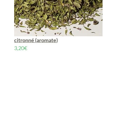
citronné (aromate)
3,20
€