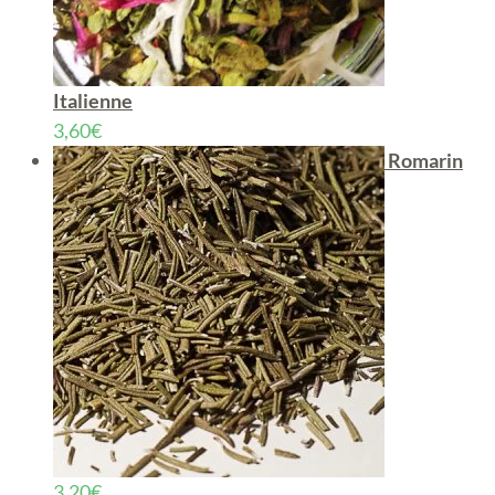
Italienne
3,60
€
Romarin
3,20
€