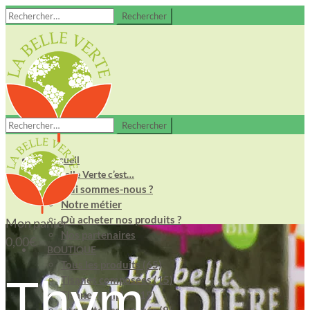
Rechercher :
Rechercher :
Accueil
La Belle Verte c’est…
Qui sommes-nous ?
Notre métier
Où acheter nos produits ?
Mon panier
Nos partenaires
0,00
€
BOUTIQUE
Tous les produits (65)
Thym
Tisanes composées (15)
Tisanes simples (19)