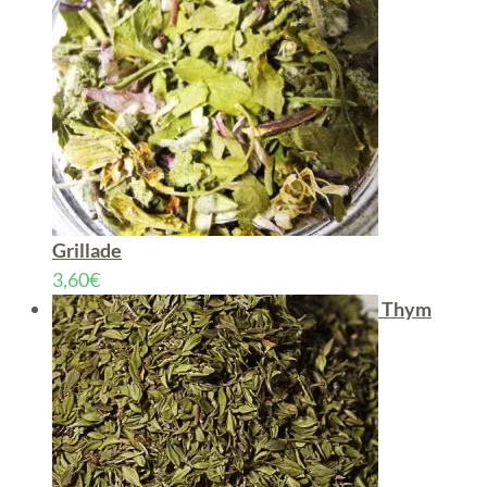
Grillade
3,60
€
Thym