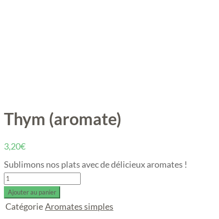
Thym (aromate)
3,20
€
Sublimons nos plats avec de délicieux aromates !
Thym
(aromate)
Ajouter au panier
quantity
Catégorie
Aromates simples