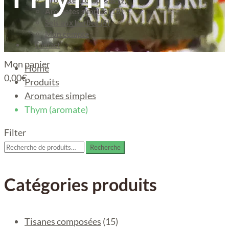
Aromates composés (9)
Aromates simples (18)
Sels aux herbes (4)
Mon compte
Contact
Mon panier
Home
0,00
€
Produits
Aromates simples
Thym (aromate)
Filter
Recherche
Recherche
pour :
Catégories produits
Tisanes composées
(15)