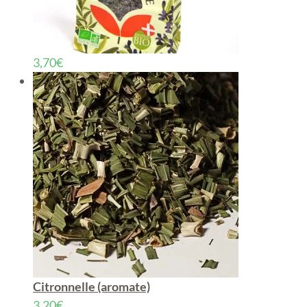
3,70
€
Citronnelle (aromate)
3,20
€