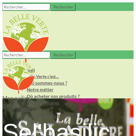
Rechercher :
Rechercher :
Accueil
La Belle Verte c’est…
Qui sommes-nous ?
Notre métier
Où acheter nos produits ?
Mon panier
Nos partenaires
0,00
€
BOUTIQUE
Tous les produits (65)
Sel'basilic
Tisanes composées (15)
Tisanes simples (19)