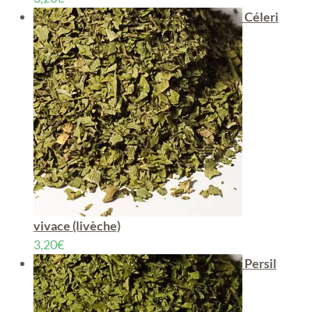
Céleri
vivace (livèche)
3,20
€
Persil