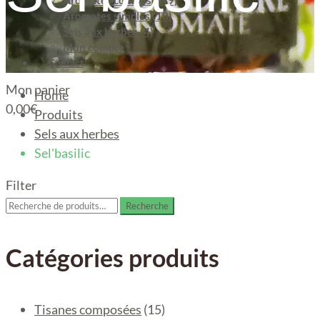
Aromates composés (9)
Aromates simples (18)
Sels aux herbes (4)
Mon compte
Contact
Mon panier
Home
0,00
€
Produits
Sels aux herbes
Sel'basilic
Filter
Recherche
Recherche
pour :
Catégories produits
Tisanes composées
(15)